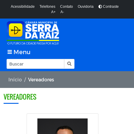
Acessibilidade
Telefones
Contato
Ouvidoria
Contraste
A+
A-
Menu
Início
Vereadores
VEREADORES