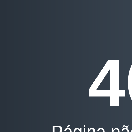
4
Página nã